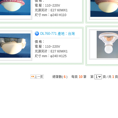
價 格：
電 壓：110~220V
光源另計：E27 60WX1
尺寸 mm：φ240 H110
DL760-771 產地：台灣
價 格：
電 壓：110~220V
光源另計：E27 60WX1
尺寸 mm：φ240 H125
6
10
1
總筆數(
) 每頁
筆 第
頁 / 共
頁