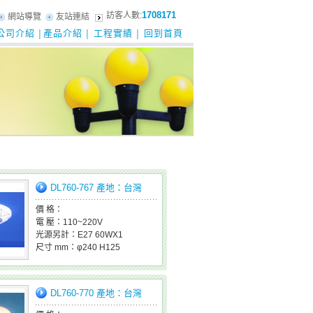
1708171
訪客人數:
網站導覽
友站連結
公司介紹
產品介紹
工程實績
回到首頁
│
│
│
DL760-767 產地：台灣
價 格：
電 壓：110~220V
光源另計：E27 60WX1
尺寸 mm：φ240 H125
DL760-770 產地：台灣