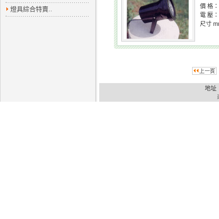
價 格：
燈具綜合特賣..
電 壓：
尺寸 m
地址：
建