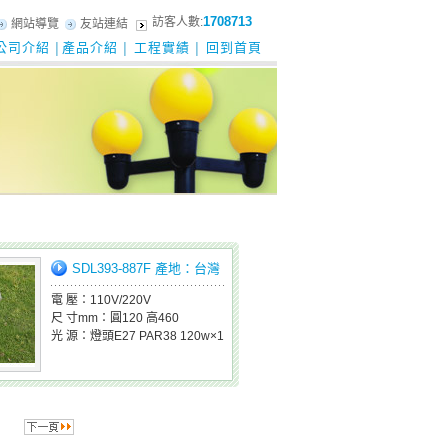
1708713
訪客人數:
網站導覽
友站連結
公司介紹
產品介紹
工程實績
回到首頁
│
│
│
SDL393-887F 產地：台灣
電 壓：110V/220V
尺 寸mm：圓120 高460
光 源：燈頭E27 PAR38 120w×1