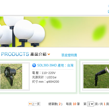
草皮燈特賣
SDL393-394D 產地：台灣
電 壓：110~220V
光源另計：LED1w
尺寸 mm：φ90H200
2
10
1
總筆數(
) 每頁
筆 第
頁 / 共
頁